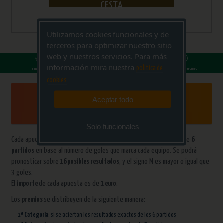
CESTA
Utilizamos cookies funcionales y de
terceros para optimizar nuestro sitio
web y nuestros servicios. Para más
información mira nuestra
politica de
JUEGO SEGURO
GARANTÍA EL TOPITO DE LA SUERTE
SOPORTE DE AYUDA
NI GASTOS NI COMISIONES
cookies
Aceptar todo
Cómo Jugar
Solo funcionales
Cada apuesta de
El Quinigol
consiste en seleccionar el resultado de
6
partidos
en base al número de goles que marca cada equipo. Se podrá
pronosticar sobre
16 posibles resultados
, y el signo M es mayor o igual que
3 goles.
El
importe
de cada apuesta es de
1 euro
.
Los
premios
se distribuyen de la siguiente manera:
1ª Categoría
: si se aciertan los resultados exactos de los 6 partidos