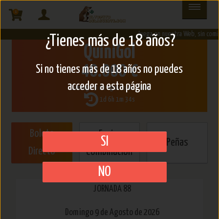
1
Juega en nuestra Web, sin comis
¿Tienes más de 18 años?
QuiniGol
40.000 €
Si no tienes más de 18 años no puedes
acceder a esta página
Domingo 9 de agosto de 2026
1d 6h 1m 33s
Boleto
Enviar
SI
Peñas
Directo
Combinación
NO
JORNADA 88
Domingo
9 de Agosto
de 2026