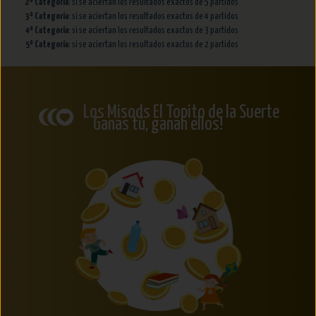
2ª Categoría
: si se aciertan los resultados exactos de 5 partidos
3ª Categoría
: si se aciertan los resultados exactos de 4 partidos
4ª Categoría
: si se aciertan los resultados exactos de 3 partidos
5ª Categoría
: si se aciertan los resultados exactos de 2 partidos
Los Misods El Topito de la Suerte
Ganas tú, ganan ellos!