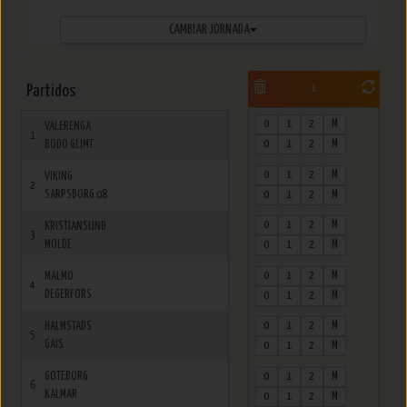
CAMBIAR JORNADA
Partidos
1
0
1
2
M
VALERENGA
1
0
1
2
M
BODO GLIMT
0
1
2
M
VIKING
2
SARPSBORG 08
0
1
2
M
0
1
2
M
KRISTIANSUND
3
MOLDE
0
1
2
M
0
1
2
M
MALMO
4
DEGERFORS
0
1
2
M
0
1
2
M
HALMSTADS
5
GAIS
0
1
2
M
GOTEBORG
0
1
2
M
6
KALMAR
0
1
2
M