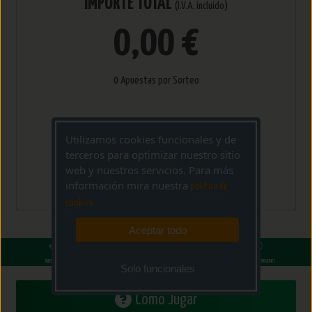
IMPORTE TOTAL
(I.V.A. incluido)
0,00 €
0 Apuestas por Sorteo
Utilizamos cookies funcionales y de
AÑADIR A
terceros para optimizar nuestro sitio
web y nuestros servicios. Para más
CESTA
información mira nuestra
politica de
cookies
Aceptar todo
JUEGO SEGURO
GARANTÍA EL TOPITO DE LA SUERTE
SOPORTE DE AYUDA
NI GASTOS NI COMISIONES
Solo funcionales
Cómo Jugar