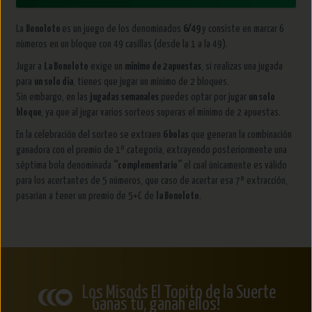
La
Bonoloto
es un juego de los denominados
6/49
y consiste en marcar 6
números en un bloque con 49 casillas (desde la 1 a la 49).
Jugar a
La Bonoloto
exige un
mínimo de 2 apuestas
, si realizas una jugada
para
un solo día
, tienes que jugar un mínimo de 2 bloques.
Sin embargo, en las
jugadas semanales
puedes optar por jugar
un solo
bloque
, ya que al jugar varios sorteos superas el mínimo de 2 apuestas.
En la celebración del sorteo se extraen
6 bolas
que generan la combinación
ganadora con el premio de 1º categoría, extrayendo posteriormente una
séptima bola denominada
“complementario”
el cual únicamente es válido
para los acertantes de 5 números, que caso de acertar esa 7ª extracción,
pasarían a tener un premio de 5+C de
la Bonoloto
.
Los Misods El Topito de la Suerte
Ganas tú, ganan ellos!