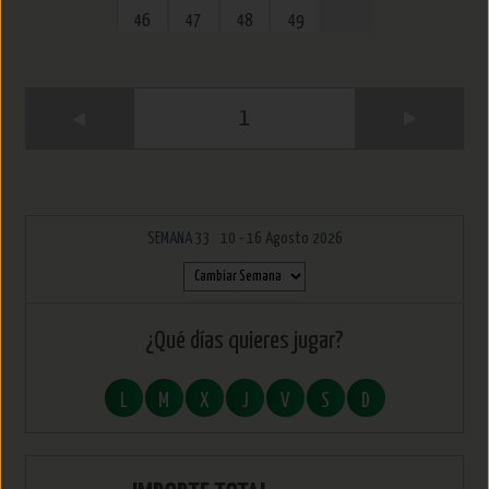
46
47
48
49
1
SEMANA 33 10 - 16 Agosto 2026
¿Qué días quieres jugar?
L
M
X
J
V
S
D