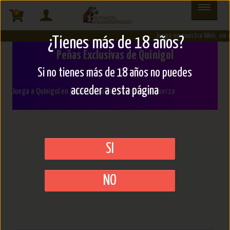
1
Juega en nuestra Web, sin 
¿Tienes más de 18 años?
Peñas Exclusivas de Quinigol
Si no tienes más de 18 años no puedes
acceder a esta página
Juega a Quinigol en peña, porque la unión hace la fuerza
SI
NO