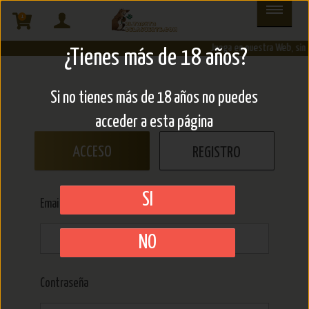
1
Juega en nuestra Web, sin 
¿Tienes más de 18 años?
Si no tienes más de 18 años no puedes
acceder a esta página
ACCESO
REGISTRO
SI
Email (*)
NO
Contraseña