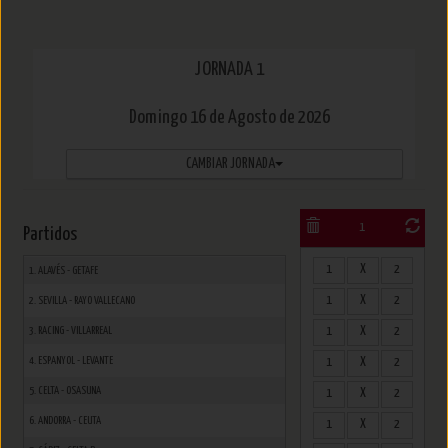
JORNADA 1
Domingo
16 de Agosto
de 2026
CAMBIAR JORNADA
1
Partidos
1
X
2
1. ALAVÉS - GETAFE
1
X
2
2. SEVILLA - RAYO VALLECANO
3. RACING - VILLARREAL
1
X
2
4. ESPANYOL - LEVANTE
1
X
2
5. CELTA - OSASUNA
1
X
2
6. ANDORRA - CEUTA
1
X
2