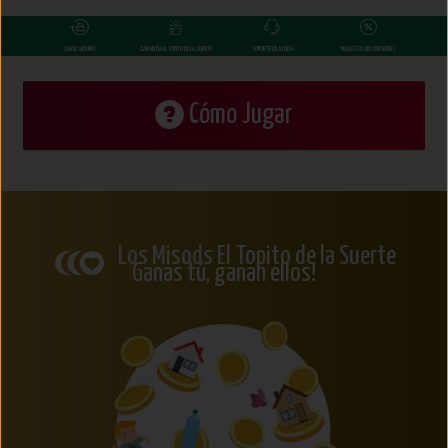
JUEGO SEGURO
GARANTÍA EL TOPITO DE LA SUERTE
SOPORTE DE AYUDA
NI GASTOS NI COMISIONES
Cómo Jugar
Los Misods El Topito de la Suerte
Ganas tú, ganan ellos!