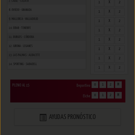
7. CÁDIZ - CELTA B
1
X
2
8. OVIEDO - GRANADA
1
X
2
9. MALLORCA - VALLADOLID
1
X
2
10. EIBAR - TENERIFE
1
X
2
11. BURGOS - CÓRDOBA
1
X
2
12. GIRONA - LEGANES
1
X
2
13. LAS PALMAS - ALBACETE
1
X
2
14. SPORTING - SABADELL
1
X
2
0
1
2
M
PLENO AL 15
Deportivo
0
1
2
M
Elche
AYUDAS PRONÓSTICO