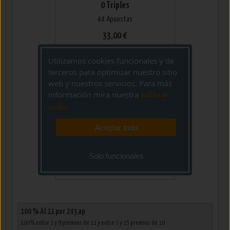
0 Triples
44 Apuestas
33,00 €
Utilizamos cookies funcionales y de
Más Información
terceros para optimizar nuestro sitio
web y nuestros servicios. Para más
información mira nuestra
0 Dobles
politica de
cookies
11 Triples
729 Apuestas
Aceptar todo
546,75 €
Solo funcionales
Más Información
100 % Al 11 por 243 ap
100% entre 1 y 9 premios de 11 y entre 3 y 15 premios de 10