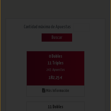
Cantidad máxima de Apuestas
Buscar
0 Dobles
11 Triples
243 Apuestas
182,25 €
Más Información
11 Dobles