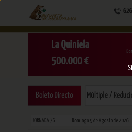
La
626
Quiniela
Boleto
La Quiniela
directo
Dom
500.000 €
S
Boleto Directo
Múltiple / Reduci
JORNADA 76
Domingo
9 de Agosto
de 2026