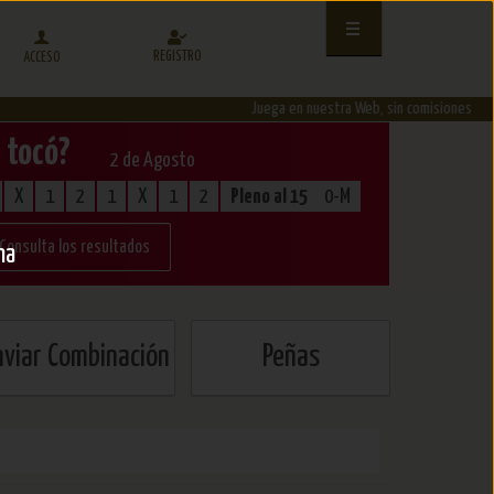
REGISTRO
ACCESO
Juega en nuestra Web, sin comisiones
e tocó?
2 de Agosto
X
1
2
1
X
1
2
Pleno al 15
0-M
Consulta los resultados
na
nviar Combinación
Peñas