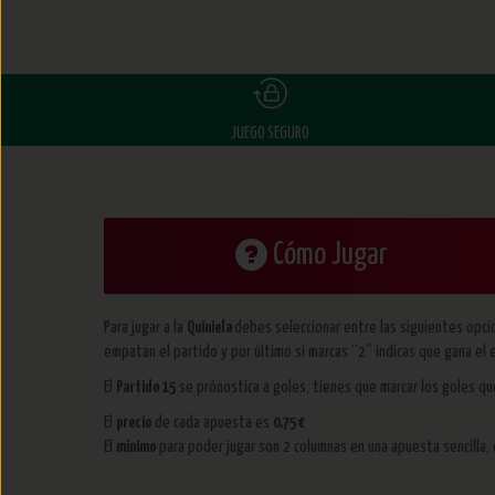
JUEGO SEGURO
Cómo Jugar
Para jugar a la
Quiniela
debes seleccionar entre las siguientes opc
empatan el partido y por último si marcas “2” indicas que gana el 
El
Partido 15
se prónostica a goles, tienes que marcar los goles qu
El
precio
de cada apuesta es
0,75 €
El
mínimo
para poder jugar son 2 columnas en una apuesta sencilla