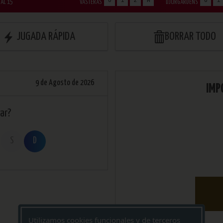
0
1
2
M
0
1
AL 15
VASTERAS
DJURGARDENS
JUGADA RÁPIDA
BORRAR TODO
9 de Agosto de 2026
IMP
ar?
S
D
Utilizamos cookies funcionales y de terceros