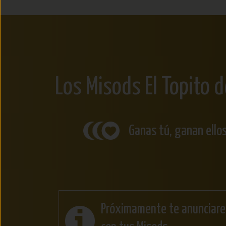
Los Misods El Topito d
Ganas tú, ganan ellos
Próximamente te anunciare