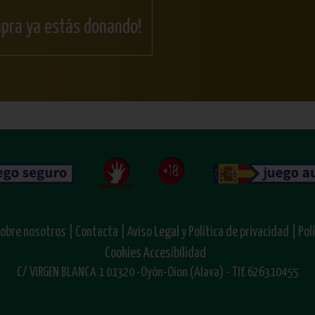
mpra ya estás donando!
obre nosotros |
Contacta |
Aviso Legal y Política de privacidad |
Pol
Cookies
Accesibilidad
C/ VIRGEN BLANCA 1 01320 -Oyón-Oion (Alava) - Tlf. 626310455