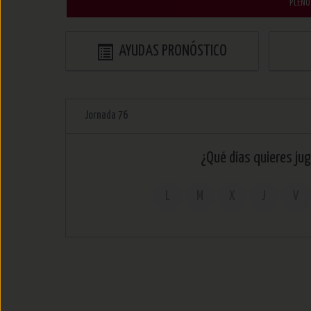
PLENO 
AYUDAS PRONÓSTICO
Jornada 76
¿Qué días quieres jug
L
M
X
J
V