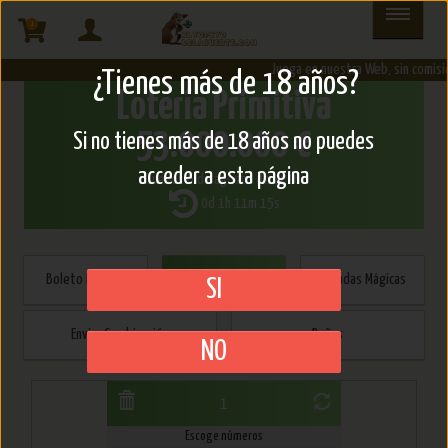
1
Juega en nuestra Web, sin comisio
¿Tienes más de 18 años?
Lotería Primitiva
53.000.000 €
Si no tienes más de 18 años no puedes
acceder a esta página
Jueves 6 de agosto de 2026
0d 1h 11m 15s
Boleto Directo
Múltiple / Reducido
Jugadas Mágicas
SI
Enviar Combinación
Peñas
NO
1
Escoge números