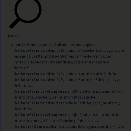
Ejemplo
Si apuestas 8 números por el método múltiple puedes optar a:
Acertando 3 números:
obtendrás 10 premios de 3 aciertos. Esta categoría tiene
un premio fijo de
8 €
. En total son
80 €
menos el importe invertido, que
serían
28 €
; te quedaría una ganancia de
52 €
(sin tener en cuenta el
Reintegro).
Acertando 4 números:
obtendrás 6 premios de 4 aciertos y 16 de 3 aciertos.
Acertando 5 números:
obtendrás 3 premios de 5 aciertos, 15 de 4 aciertos y 10
de 3 aciertos.
Acertando 5 números + el complementario (5 + C):
obtendrás 1 premio de 5 + C
aciertos, 2 de 5 aciertos, 15 de 4 aciertos y 10 de 3 aciertos.
Acertando 6 números:
obtendrás 1 premio de 6 aciertos, 12 de 5 aciertos y 15
de 4 aciertos.
Acertando 6 números + el complementario (6 + C):
obtendrás 1 premio de 6
aciertos, 6 premios de 5 + C, 6 de 5 aciertos y 15 de 4 aciertos.
Acertando 6 + R números:
obtendrás 1 premio de Categoría Especial (6 +R), 1 de