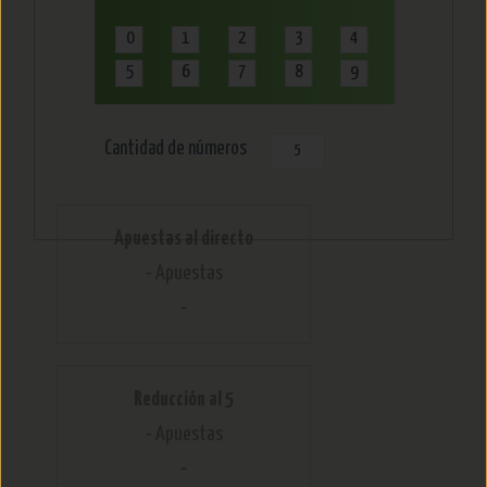
0
1
2
3
4
5
6
7
8
9
Cantidad de números
Apuestas al directo
- Apuestas
-
Reducción al 5
- Apuestas
-