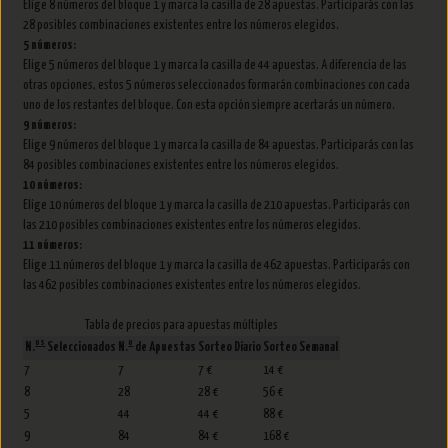
Elige 8 números del bloque 1 y marca la casilla de 28 apuestas. Participarás con las
28 posibles combinaciones existentes entre los números elegidos.
5 números:
Elige 5 números del bloque 1 y marca la casilla de 44 apuestas. A diferencia de las
otras opciones, estos 5 números seleccionados formarán combinaciones con cada
uno de los restantes del bloque. Con esta opción siempre acertarás un número.
9 números:
Elige 9 números del bloque 1 y marca la casilla de 84 apuestas. Participarás con las
84 posibles combinaciones existentes entre los números elegidos.
10 números:
Elige 10 números del bloque 1 y marca la casilla de 210 apuestas. Participarás con
las 210 posibles combinaciones existentes entre los números elegidos.
11 números:
Elige 11 números del bloque 1 y marca la casilla de 462 apuestas. Participarás con
las 462 posibles combinaciones existentes entre los números elegidos.
Tabla de precios para apuestas múltiples
os
o
N.
Seleccionados
N.
de Apuestas
Sorteo Diario
Sorteo Semanal
7
7
7 €
14 €
8
28
28 €
56 €
5
44
44 €
88 €
9
84
84 €
168 €