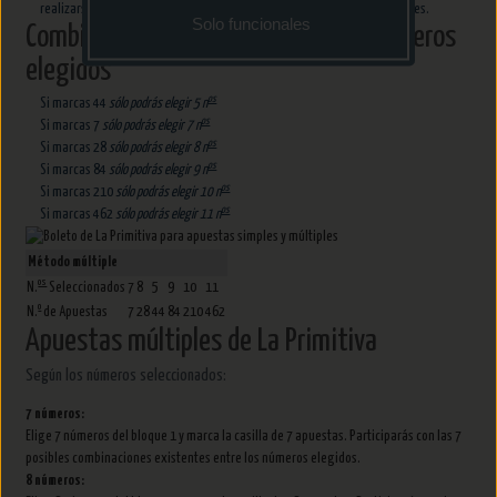
realizarse con los ocho números son veintiocho combinaciones diferentes.
Solo funcionales
Combinaciones posibles según los números
elegidos
os
Si marcas 44
sólo podrás elegir 5 n
os
Si marcas 7
sólo podrás elegir 7 n
os
Si marcas 28
sólo podrás elegir 8 n
os
Si marcas 84
sólo podrás elegir 9 n
os
Si marcas 210
sólo podrás elegir 10 n
os
Si marcas 462
sólo podrás elegir 11 n
Método múltiple
os
N.
Seleccionados
7
8
5
9
10
11
o
N.
de Apuestas
7
28
44
84
210
462
Apuestas múltiples de La Primitiva
Según los números seleccionados:
7 números:
Elige 7 números del bloque 1 y marca la casilla de 7 apuestas. Participarás con las 7
posibles combinaciones existentes entre los números elegidos.
8 números: