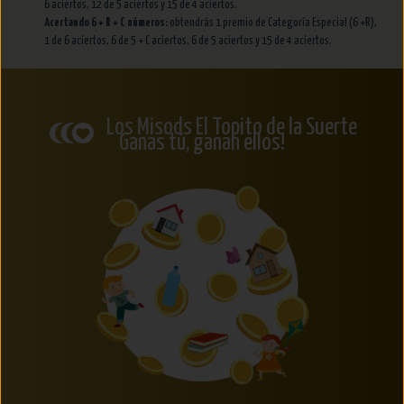
6 aciertos, 12 de 5 aciertos y 15 de 4 aciertos.
Acertando 6 + R + C números:
obtendrás 1 premio de Categoría Especial (6 +R),
1 de 6 aciertos, 6 de 5 + C aciertos, 6 de 5 aciertos y 15 de 4 aciertos.
Los Misods El Topito de la Suerte
Ganas tú, ganan ellos!