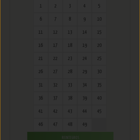
1
2
3
4
5
6
7
8
9
10
11
12
13
14
15
16
17
18
19
20
21
22
23
24
25
26
27
28
29
30
31
32
33
34
35
36
37
38
39
40
41
42
43
44
45
46
47
48
49
REINTEGROS