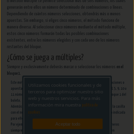
El método múltiple te permite seleccionar más de seis números, los cuáles
generarán entre ellos un número determinado de combinaciones o líneas.
Dependiendo de cuántos números selecciones, obtendrás más o menos
apuestas. Sin embargo, si eliges cinco números, el método funciona de
manera diversa. Al seleccionar cinco números mediante el método múltiple,
estos cinco números formarán todas las posibles combinaciones
existentes, entre los números elegidos y con cada uno de los números
restantes del bloque.
¿Cómo se juega a múltiples?
Siempre y exclusivamente deberás marcar o seleccionar los números
en el
bloque 1
.
Este método te permite jugar 7, 28, 44, 84, 210 y 462 apuestas (combinaciones o
Utilizamos cookies funcionales y de
apuestas simples) en un único boleto. Para ello deberás seleccionar 7, 8, 5, 9, 10 u
terceros para optimizar nuestro sitio
11 números respectivamente, y los deberás marcar únicamente en el bloque 1 del
web y nuestros servicios. Para más
boleto.
información mira nuestra
politica de
Además de marcar los números en el bloque 1, también deberás marcar la casilla
cookies
con el número de apuestas que forman los números elegidos, en la zona indicada
para ello.
Aceptar todo
Por ejemplo, el número de combinaciones posibles seleccionando 8 números
siempre será 28, porque el número de combinaciones totales que pueden