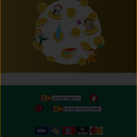
Próximamente te anunciaremos que puedes hacer
con tus Misods.
Pero recuerda, con cada compra ya estás donando!