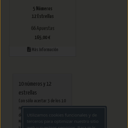
5 Números
12 Estrellas
66 Apuestas
165,00 €
Más Información
10 números y 12
estrellas
Con sólo acertar 3 de los 10
números, llévate un montón
Utilizamos cookies funcionales y de
de premios.
terceros para optimizar nuestro sitio
Mira en la información sus ventajas
web y nuestros servicios. Para más
y crea tu estrategia para atacar el