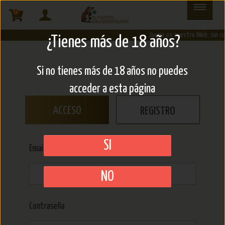
1
Juega en nuestra Web, sin c
¿Tienes más de 18 años?
Si no tienes más de 18 años no puedes
acceder a esta página
ACCESO
REGISTRO
SI
Email (*)
NO
Contraseña